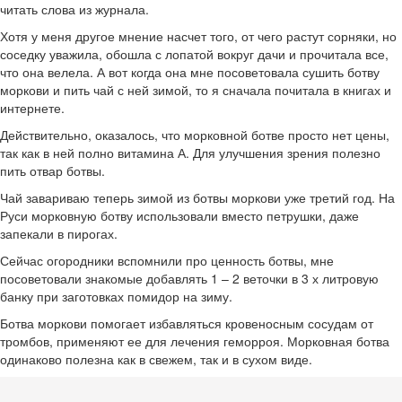
читать слова из журнала.
Хотя у меня другое мнение насчет того, от чего растут сорняки, но
соседку уважила, обошла с лопатой вокруг дачи и прочитала все,
что она велела. А вот когда она мне посоветовала сушить ботву
моркови и пить чай с ней зимой, то я сначала почитала в книгах и
интернете.
Действительно, оказалось, что морковной ботве просто нет цены,
так как в ней полно витамина А. Для улучшения зрения полезно
пить отвар ботвы.
Чай завариваю теперь зимой из ботвы моркови уже третий год. На
Руси морковную ботву использовали вместо петрушки, даже
запекали в пирогах.
Сейчас огородники вспомнили про ценность ботвы, мне
посоветовали знакомые добавлять 1 – 2 веточки в 3 х литровую
банку при заготовках помидор на зиму.
Ботва моркови помогает избавляться кровеносным сосудам от
тромбов, применяют ее для лечения геморроя. Морковная ботва
одинаково полезна как в свежем, так и в сухом виде.