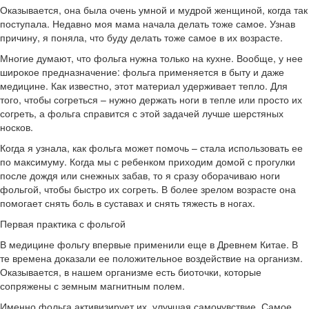
Оказывается, она была очень умной и мудрой женщиной, когда так
поступала. Недавно моя мама начала делать тоже самое. Узнав
причину, я поняла, что буду делать тоже самое в их возрасте.
Многие думают, что фольга нужна только на кухне. Вообще, у нее
широкое предназначение: фольга применяется в быту и даже
медицине. Как известно, этот материал удерживает тепло. Для
того, чтобы согреться – нужно держать ноги в тепле или просто их
согреть, а фольга справится с этой задачей лучше шерстяных
носков.
Когда я узнала, как фольга может помочь – стала использовать ее
по максимуму. Когда мы с ребенком приходим домой с прогулки
после дождя или снежных забав, то я сразу оборачиваю ноги
фольгой, чтобы быстро их согреть. В более зрелом возрасте она
помогает снять боль в суставах и снять тяжесть в ногах.
Первая практика с фольгой
В медицине фольгу впервые применили еще в Древнем Китае. В
те времена доказали ее положительное воздействие на организм.
Оказывается, в нашем организме есть биоточки, которые
сопряжены с земным магнитным полем.
Именно фольга активизирует их, улучшая самочувствие. Самое